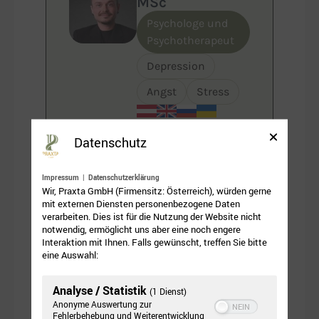
MSc
Psychologe und
Psychotherapeut
Depression
Angst
Stress
Ich begleite Menschen
Datenschutz
empathisch und
strukturiert dabei,
Impressum
|
Datenschutzerklärung
seelische Belastungen zu
Wir, Praxta GmbH (Firmensitz: Österreich), würden gerne
verstehen, Gefühle zu
mit externen Diensten personenbezogene Daten
verarbeiten. Dies ist für die Nutzung der Website nicht
regulieren und Schritt für
notwendig, ermöglicht uns aber eine noch engere
Schritt tragfähige
Interaktion mit Ihnen. Falls gewünscht, treffen Sie bitte
Lösungen zu finden.
eine Auswahl:
Analyse / Statistik
(1 Dienst)
Termine aktuell verfügbar
— Rückmeldung
Anonyme Auswertung zur
✓
auf Anfragen innerhalb von 24 Stunden
Fehlerbehebung und Weiterentwicklung