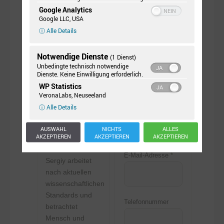
Google Analytics
Google LLC, USA
Anrede
ARBEITSSCHWERPUNKTE
ⓘ Alle Details
Herr
•
Depressionen
Notwendige Dienste
(1 Dienst)
•
Ängste
Vorname
*
Unbedingte technisch notwendige
Dienste. Keine Einwilligung erforderlich.
•
Männerspezifische Themen
WP Statistics
•
Interkulturelle Themen
VeronaLabs, Neuseeland
•
Jede Art von Krisen (Leben,
ⓘ Alle Details
Nachname
*
Beziehung, Familie, etc.)
AUSWAHL
NICHTS
ALLES
AKZEPTIEREN
AKZEPTIEREN
AKZEPTIEREN
ÜBER SERGIY
E-Mail-Adresse
*
Sergiy arbeitet
nach aktuellen
wissenschaftlichen
Standards und
Telefonnummer
betrachtet
Mensch und